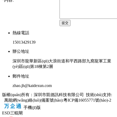
*
内容:
提交
熱線電話
15013429139
辦公地址
深圳市龍華新區(qū)大浪街道和平西路部九窩龍軍工業
(yè)區(qū)第18棟第2層
郵件地址
zhao.jh@kaidexun.com
版權(quán)所有：深圳市凱德訊科技有限公司 技術(shù)支持:
萬能網(wǎng)絡(luò)
|
備案號(hào):粵ICP備16055771號(hào)-2
手機(jī)版
ESD三輥閘