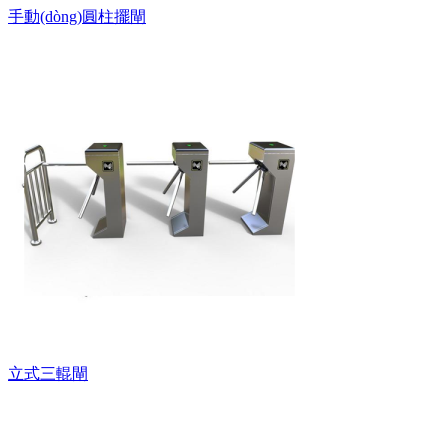
手動(dòng)圓柱擺閘
立式三輥閘