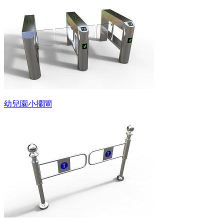
幼兒園小擺閘