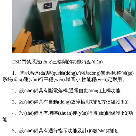
ESD門禁系統(tǒng)三輥閘的功能特點(diǎn)：
1、智能馬達(dá)驅(qū)動(dòng),傳動(dòng)無磨損,整個(gè)
系統(tǒng)運(yùn)行平穩(wěn),噪音小,性能穩(wěn)定耐用。
2、設(shè)備具有斷電落桿,通電自動(dòng)上桿功能
3、設(shè)備具有自動(dòng)故障檢測功能,方便維護(hù)。
4、設(shè)備具有堵轉(zhuǎn)運(yùn)行時(shí)間保護(hù)功
能
5、設(shè)備具有通行指示功能及計(jì)數(shù)功能。