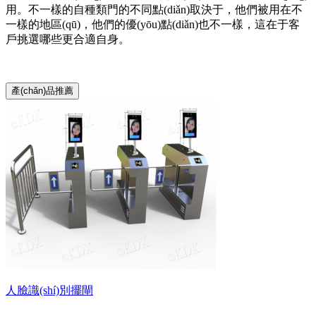
用。不一樣的自種類門的不同點(diǎn)取決于，他們被用在不
一樣的地區(qū)，他們的優(yōu)點(diǎn)也不一樣，這在于客
戶挑選哪些更合適自身。
產(chǎn)品推薦
人臉識(shí)別擺閘