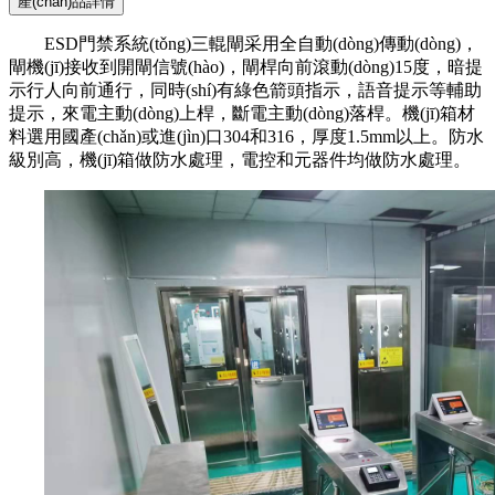
產(chǎn)品詳情
ESD門禁系統(tǒng)三輥閘采用全自動(dòng)傳動(dòng)，
閘機(jī)接收到開閘信號(hào)，閘桿向前滾動(dòng)15度，暗提
示行人向前通行，同時(shí)有綠色箭頭指示，語音提示等輔助
提示，來電主動(dòng)上桿，斷電主動(dòng)落桿。
機(jī)箱材
料選用國產(chǎn)或進(jìn)口304和316，厚度1.5mm以上。防水
級別高，機(jī)箱做防水處理，電控和元器件均做防水處理。