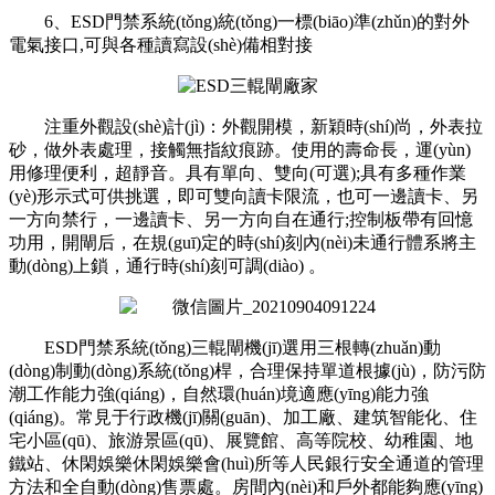
6、ESD門禁系統(tǒng)統(tǒng)一標(biāo)準(zhǔn)的對外
電氣接口,可與各種讀寫設(shè)備相對接
注重外觀設(shè)計(jì)：外觀開模，新穎時(shí)尚，外表拉
砂，做外表處理，接觸無指紋痕跡。使用的壽命長，運(yùn)
用修理便利，超靜音。具有單向、雙向(可選);具有多種作業
(yè)形示式可供挑選，即可雙向讀卡限流，也可一邊讀卡、另
一方向禁行，一邊讀卡、另一方向自在通行;控制板帶有回憶
功用，開閘后，在規(guī)定的時(shí)刻內(nèi)未通行體系將主
動(dòng)上鎖，通行時(shí)刻可調(diào) 。
ESD門禁系統(tǒng)三輥閘機(jī)選用三根轉(zhuǎn)動
(dòng)制動(dòng)系統(tǒng)桿，合理保持單道根據(jù)，防污防
潮工作能力強(qiáng)，自然環(huán)境適應(yīng)能力強
(qiáng)。常見于行政機(jī)關(guān)、加工廠、建筑智能化、住
宅小區(qū)、旅游景區(qū)、展覽館、高等院校、幼稚園、地
鐵站、休閑娛樂休閑娛樂會(huì)所等人民銀行安全通道的管理
方法和全自動(dòng)售票處。房間內(nèi)和戶外都能夠應(yīng)