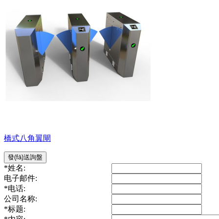
橋式八角翼閘
發(fā)送詢盤
*
姓名:
电子邮件:
*
电话:
公司名称:
*
标题: