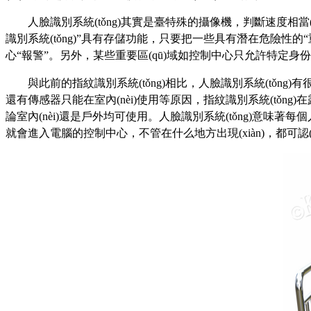
人臉識別系統(tǒng)其實是臺特殊的攝像機，判斷速度相當(
識別系統(tǒng)”具有存儲功能，只要把一些具有潛在危險性的
心“報警”。另外，某些重要區(qū)域如控制中心只允許特定身
與此前的
指紋識別系統(tǒng)
相比，人臉識別系統(tǒng)
還有傳感器只能在室內(nèi)使用等原因，指紋識別系統(tǒn
論室內(nèi)還是戶外均可使用。人臉識別系統(tǒng)意味
就會進入電腦的控制中心，不管在什么地方出現(xiàn)，都可認(