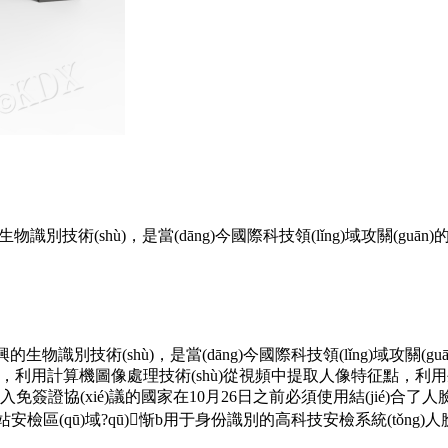
識別技術(shù)，是當(dāng)今國際科技領(lǐng)域攻關(gu
興的
生物識別技術(shù)
，是當(dāng)今國際科技領(lǐng)域攻關
利用計算機圖像處理技術(shù)從視頻中提取人像特征點，利用生物統(t
出入免簽證協(xié)議的國家在10月26日之前必須使用結(jié)合了人臉識
車站安檢區(qū)域?qū)惭b用于身份識別的高科技安檢系統(tǒng)