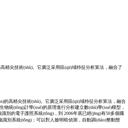
ān)的高精尖技術(shù)。它廣泛采用區(qū)域特征分析算法，融合了
(guān)的高精尖技術(shù)。它廣泛采用區(qū)域特征分析算法，融合
ǒng)計學(xué)的原理進行分析建立數(shù)學(xué)模型，
別的電子護照系統(tǒng)，到 2006年底已經(jīng)有50多個國
人臉識別系統(tǒng)；可以對人臉明暗偵測，自動調(diào)整動態