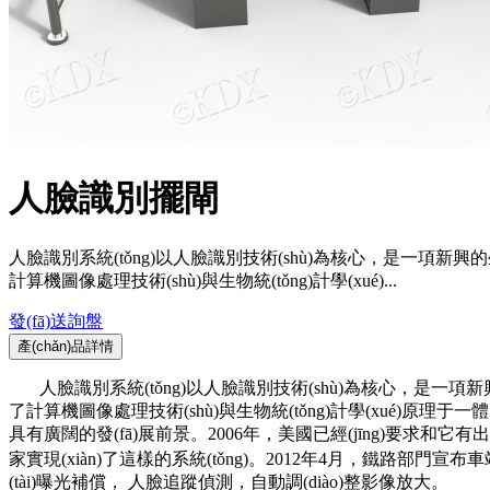
人臉識別擺閘
人臉識別系統(tǒng)以人臉識別技術(shù)為核心，是一項新興的生物
計算機圖像處理技術(shù)與生物統(tǒng)計學(xué)...
發(fā)送詢盤
產(chǎn)品詳情
人臉識別系統(tǒng)以
人臉識別技術(shù)
為核心，是一項新
了
計算機圖像處理
技術(shù)與
生物統(tǒng)計學(xué)
原理于一體，
具有廣闊的發(fā)展前景。2006年，
美國
已經(jīng)要求和它有
家實現(xiàn)了這樣的系統(tǒng)。2012年4月，鐵路部門宣布
(tài)曝光補償， 人臉追蹤偵測，自動調(diào)整影像放大。