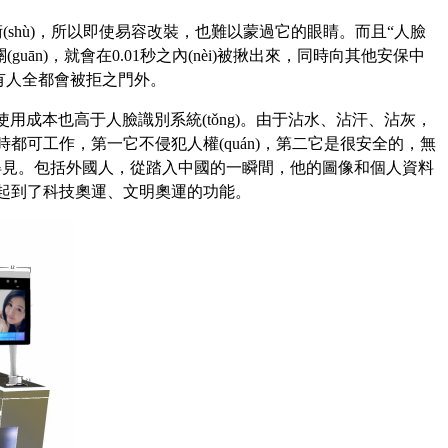
shù)，所以即使
易容
改裝，也難以蒙過它的眼睛。而且“人臉
guān)，就會在0.01秒之內(nèi)被揪出來，同時向其他安保中
所有人全都會被拒之門外。
，使用成本也高于人臉識別系統(tǒng)。由于沾水、沾汗、沾灰，
時都可工作，第一它不侵犯人權(quán)，第二它是很安全的，無
得見。包括外國人，從踏入中國的一瞬間，他的圖像和個人資料
視他，起到了科技奧運、文明奧運的功能。