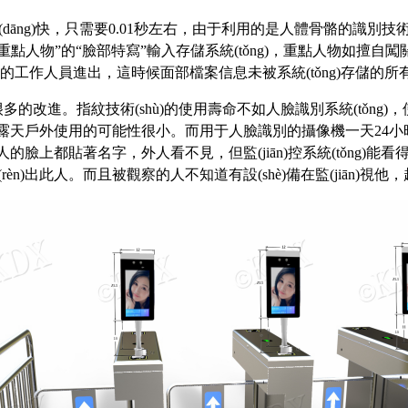
dāng)快，只需要0.01秒左右，由于利用的是人體骨骼的識別技術(
“重點人物”的“臉部特寫”輸入
存儲系統(tǒng)
，重點人物如擅自闖關(
份的工作人員進出，這時候面部檔案信息未被系統(tǒng)存儲的
有很多的改進。
指紋技術(shù)
的使用壽命不如人臉識別系統(tǒng)
g)在露天戶外使用的可能性很小。而用于人臉識別的攝像機一天24小
著每個人的臉上都貼著名字，外人看不見，但
監(jiān)控系統(tǒng)
能看
rèn)出此人。而且被觀察的人不知道有設(shè)備在監(jiān)